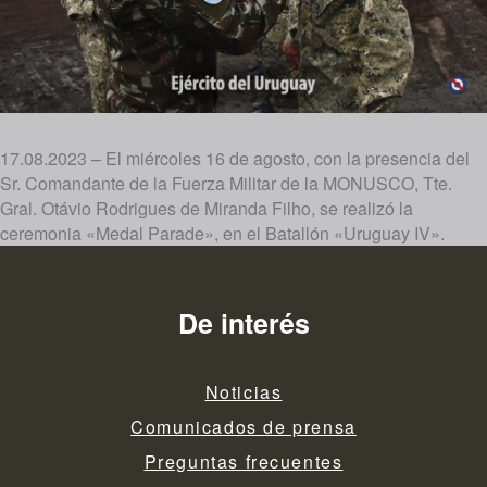
17.08.2023 – El miércoles 16 de agosto, con la presencia del
Sr. Comandante de la Fuerza Militar de la MONUSCO, Tte.
Gral. Otávio Rodrigues de Miranda Filho, se realizó la
ceremonia «Medal Parade», en el Batallón «Uruguay IV».
De interés
Noticias
Comunicados de prensa
Preguntas frecuentes