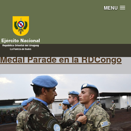
MENU
parade
Medal Parade en la RDCongo