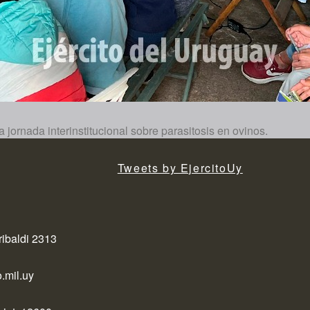
jornada interinstitucional sobre parasitosis en ovinos.
Tweets by EjercitoUy
ribaldi 2313
.mil.uy