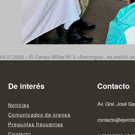
05.07.2022 – El Campo Militar Nº 3 «Arerunguá», se realizó una 
De interés
Contacto
Av. Gral. José Ga
Noticias
Comunicados de prensa
contacto@ejercito
Preguntas frecuentes
Contacto