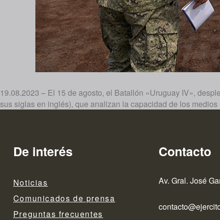
19.08.2023 – El 15 de agosto, el Batallón «Uruguay IV», des
sus siglas en inglés), que analizan la capacidad de los medios
De interés
Contacto
Av. Gral. José Ga
Noticias
Comunicados de prensa
contacto@ejercito
Preguntas frecuentes