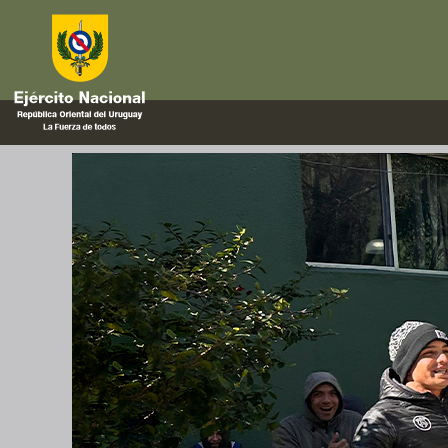
peacekeeper #Escoltasegu
Curso «Identificación de Amen