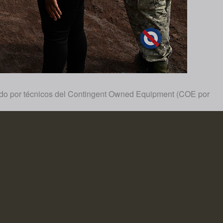
nado por técnicos del Contingent Owned Equipment (COE por