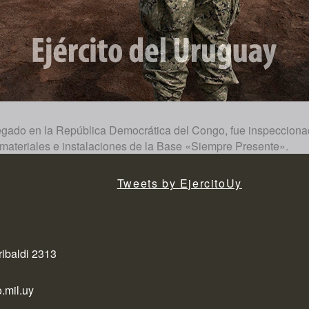
plegado en la República Democrática del Congo, fue inspeccio
 materiales e instalaciones de la Base «Siempre Presente».
Tweets by EjercitoUy
ribaldi 2313
.mil.uy