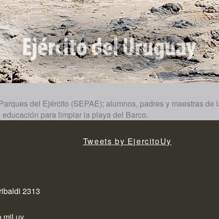
 Parques del Ejército (SEPAE); alumnos, padres y maestras de l
educación para limpiar la playa del Barco.
Tweets by EjercitoUy
ribaldi 2313
.mil.uy