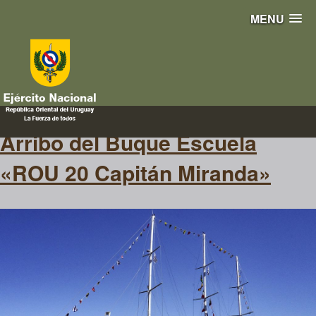
MENU
regreso
Arribo del Buque Escuela
«ROU 20 Capitán Miranda»