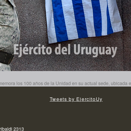
memora los 100 años de la Unidad en su actual sede, ubicada en
Tweets by EjercitoUy
ribaldi 2313