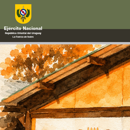
reseña histórica
83° aniversario de la Escuela d