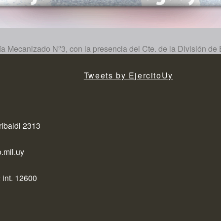
 Mecanizado Nº3, con la presencia del Cte. de la División de Ej
Tweets by EjercitoUy
ribaldi 2313
.mil.uy
 int. 12600