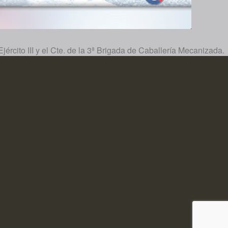
ército III y el Cte. de la 3ª Brigada de Caballería Mecanizada.