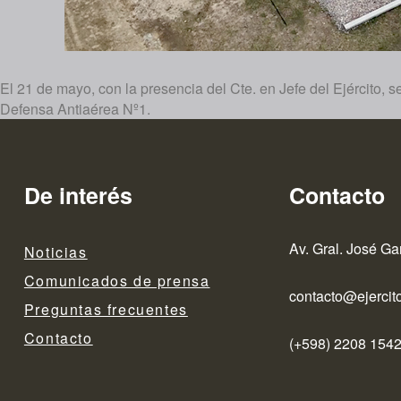
El 21 de mayo, con la presencia del Cte. en Jefe del Ejército, s
Defensa Antiaérea Nº1.
De interés
Contacto
Av. Gral. José Ga
Noticias
Comunicados de prensa
contacto@ejercito
Preguntas frecuentes
Contacto
(+598) 2208 1542