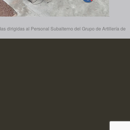
as dirigidas al Personal Subalterno del Grupo de Artillería de