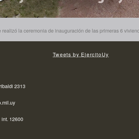
e realizó la ceremonia de inauguración de las primeras 6 viviend
Tweets by EjercitoUy
ribaldi 2313
.mil.uy
 int. 12600