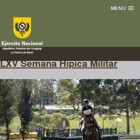
MENU
semama
LXV Semana Hípica Militar