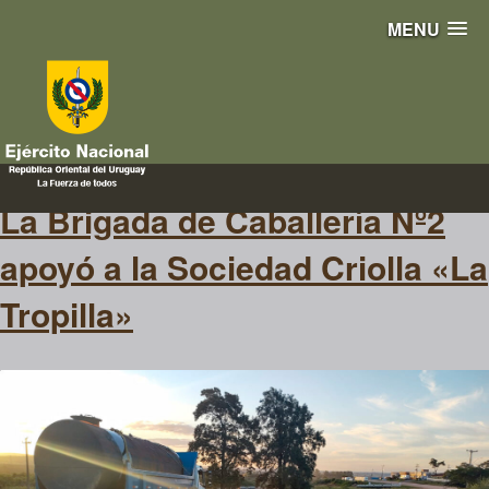
MENU
sociedad criolla
La Brigada de Caballería Nº2
apoyó a la Sociedad Criolla «La
Tropilla»