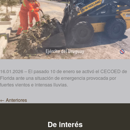
16.01.2026 – El pasado 10 de enero se activó el CECOED de
Florida ante una situación de emergencia provocada por
fuertes vientos e intensas lluvias.
Navegación
←
Anteriores
de
entradas
De interés