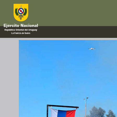
soldado oriental
Celebramos el 215° aniversario 