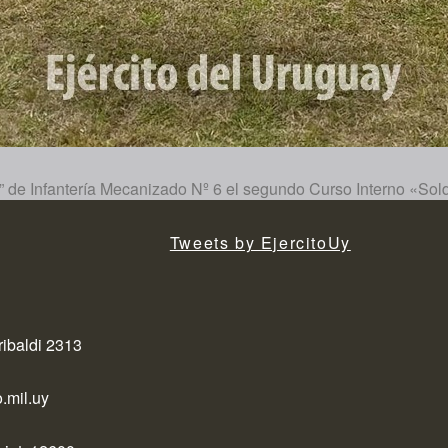
” de Infantería Mecanizado Nº 6 el segundo Curso Interno «Sold
Tweets by EjercitoUy
ribaldi 2313
.mil.uy