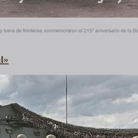
 fuera de fronteras, conmemoraron el 215° aniversario de la Bat
l»