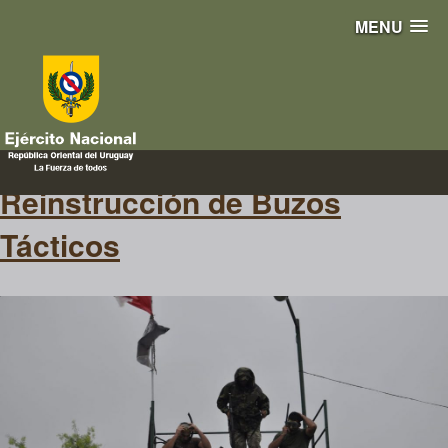
MENU
subacuática
Reinstrucción de Buzos
Tácticos