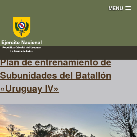
MENU
Subunidades
Plan de entrenamiento de
Subunidades del Batallón
«Uruguay IV»