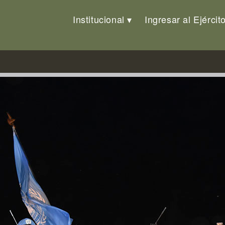
Institucional
Ingresar al Ejércit
toria de la Independencia en la