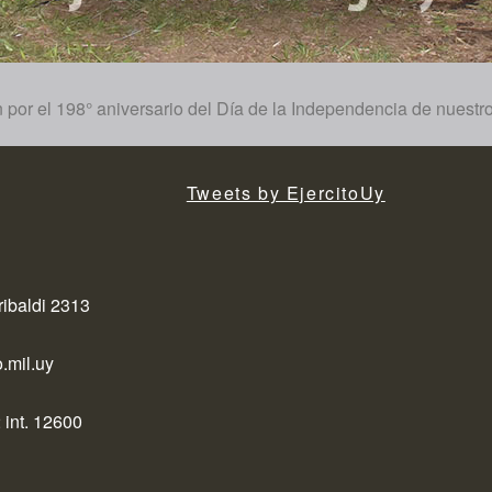
 por el 198° aniversario del Día de la Independencia de nuestro
Tweets by EjercitoUy
ribaldi 2313
.mil.uy
 int. 12600