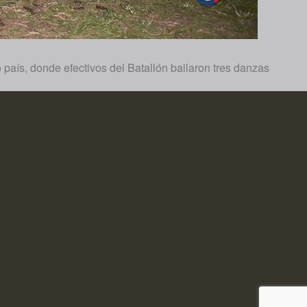
 país, donde efectivos del Batallón bailaron tres danzas