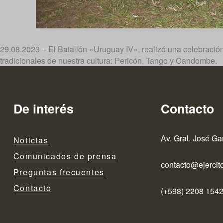
29.08.2023 – El Batallón «Uruguay IV», realizó una celebración
tradicionales de nuestra cultura: Pericón, Tango y Candombe.
De interés
Contacto
Av. Gral. José Ga
Noticias
Comunicados de prensa
contacto@ejercito
Preguntas frecuentes
Contacto
(+598) 2208 1542