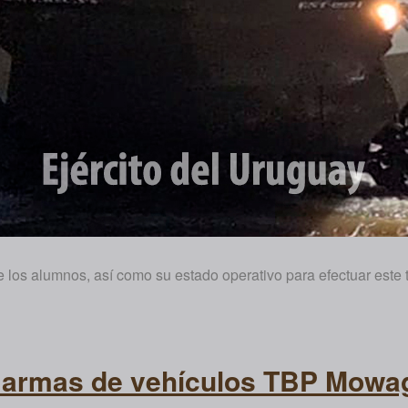
 los alumnos, así como su estado operativo para efectuar este t
 armas de vehículos TBP Mowag