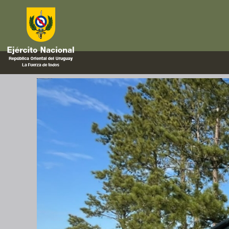
tbp
El Ejército Nacional traslada v