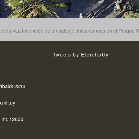
galería «La invención de un paisaje. Instantáneas en el Parque 
Tweets by EjercitoUy
ribaldi 2313
.mil.uy
 int. 12600