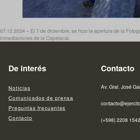
07.12.2024 – El 7 de diciembre, se hizo la apertura de la Foto
inmediaciones de la Capatacía.
De interés
Contacto
Av. Gral. José Ga
Noticias
Comunicados de prensa
contacto@ejercito
Preguntas frecuentes
Contacto
(+598) 2208 1542