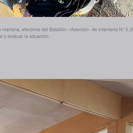
 mañana, efectivos del Batallón «Asencio» de Infantería N° 5 (
r y evaluar la situación.