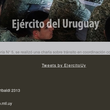
ría N° 5, se realizó una charla sobre tránsito en coordinación c
Tweets by EjercitoUy
ribaldi 2313
.mil.uy