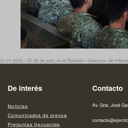
31.07.2022 – El 28 de julio, en el Batallón «Asencio» de Infante
De interés
Contacto
Av. Gral. José Ga
Noticias
Comunicados de prensa
contacto@ejercito
Preguntas frecuentes