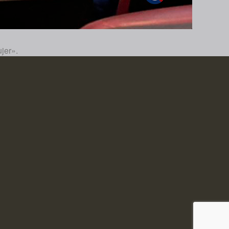
jer».