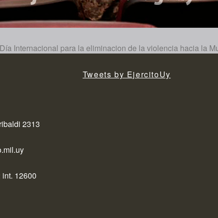
ía Internacional para la eliminacion de la violencia hacia la Mu
Tweets by EjercitoUy
ribaldi 2313
.mil.uy
 int. 12600