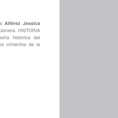
la
Alférez Jessica
a pionera. HISTORIA
eña histórica del
os cimientos de la