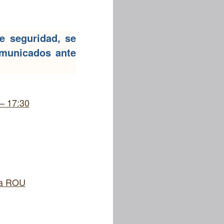
de seguridad, se
comunicados ante
– 17:30
 la ROU