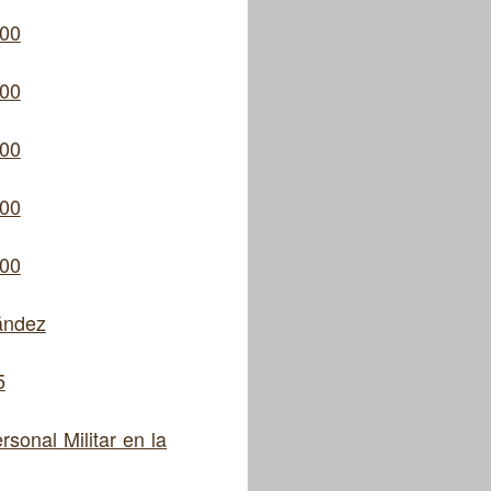
:00
:00
:00
:00
:00
ández
5
sonal Militar en la