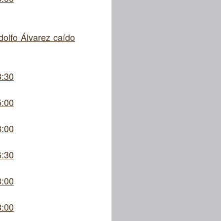
dolfo Álvarez caído
3:30
5:00
3:00
6:30
3:00
3:00