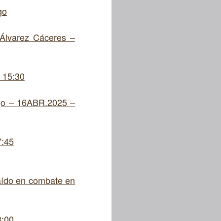
go
 Álvarez Cáceres –
 15:30
go – 16ABR.2025 –
7:45
caído en combate en
3:00