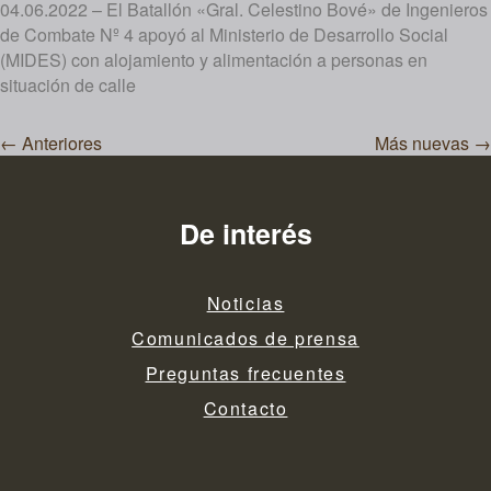
04.06.2022 – El Batallón «Gral. Celestino Bové» de Ingenieros
de Combate Nº 4 apoyó al Ministerio de Desarrollo Social
(MIDES) con alojamiento y alimentación a personas en
situación de calle
Navegación
←
Anteriores
Más nuevas
→
de
entradas
De interés
Noticias
Comunicados de prensa
Preguntas frecuentes
Contacto