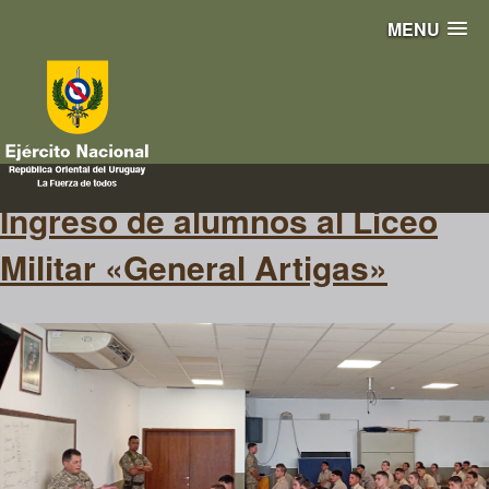
MENU
año lectivo
Ingreso de alumnos al Liceo
Militar «General Artigas»