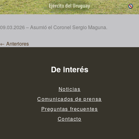
09.03.2026 – Asumió el Coronel Sergio Maguna.
Navegación
←
Anteriores
de
entradas
De interés
Noticias
Comunicados de prensa
Preguntas frecuentes
Contacto