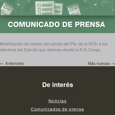
Modificación de horario del saludo del Pte. de la ROU a los
efectivos del Ejército que retornan desde la R.D.Congo.
Navegación
←
Anteriores
Más nuevas
→
de
entradas
De interés
Noticias
Comunicados de prensa