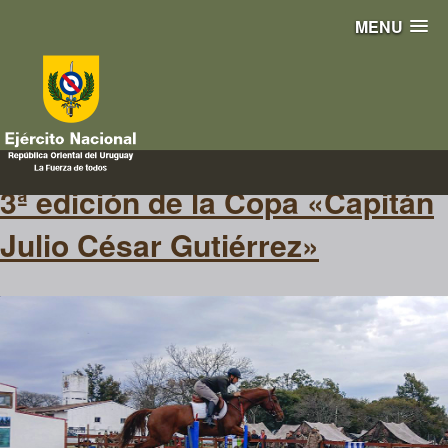
MENU
descrubrimiento
3ª edición de la Copa «Capitán
Julio César Gutiérrez»