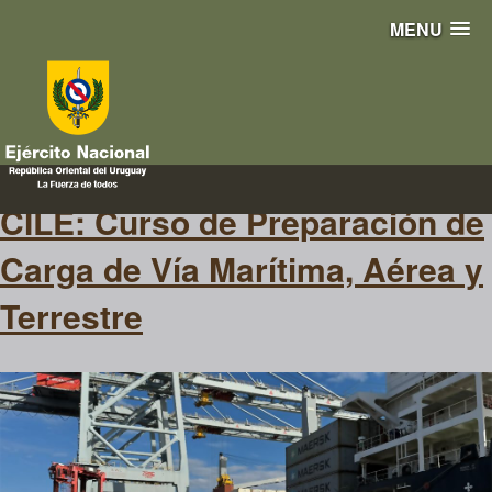
MENU
embalaje
CILE: Curso de Preparación de
Carga de Vía Marítima, Aérea y
Terrestre