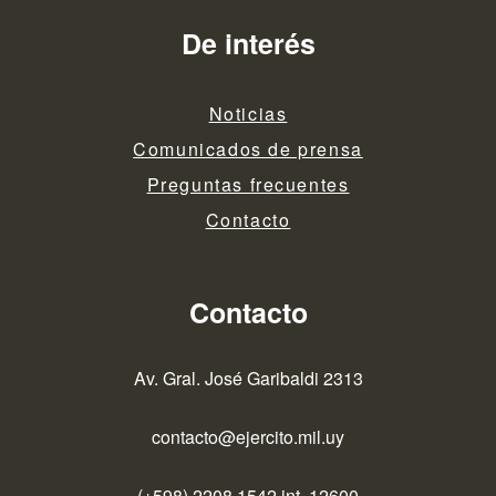
entradas
De interés
Noticias
Comunicados de prensa
Preguntas frecuentes
Contacto
Contacto
Av. Gral. José Garibaldi 2313
contacto@ejercito.mil.uy
(+598) 2208 1542 int. 12600