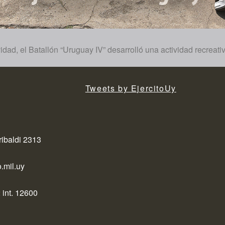
dad, el Batallón “Uruguay IV” desarrolló una actividad recreati
Tweets by EjercitoUy
ribaldi 2313
.mil.uy
 int. 12600