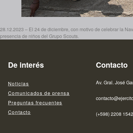
28.12.2023 – El 24 de diciembre, con motivo de celebrar la Navi
presencia de niños del Grupo Scouts.
De interés
Contacto
Av. Gral. José Ga
Noticias
Comunicados de prensa
contacto@ejercito
Preguntas frecuentes
Contacto
(+598) 2208 1542