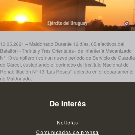
13.05.2021 – Maldonado Durante 12 días, 65 efectivos del
Batallón «Treinta y Tres Orientales» de Infantería Mecanizado
N° 10 cumplieron con un nuevo periodo de Servicio de Guardia
de Cárcel, custodiando el perímetro del Instituto Nacional de
Rehabilitación Nº 13 “Las Rosas”, ubicado en el departamento
de Maldonado.
De interés
Noticias
Comunicados de prensa