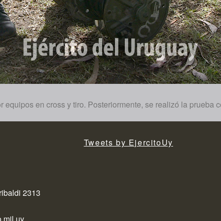
or equipos en cross y tiro. Posteriormente, se realizó la prueb
Tweets by EjercitoUy
ribaldi 2313
.mil.uy