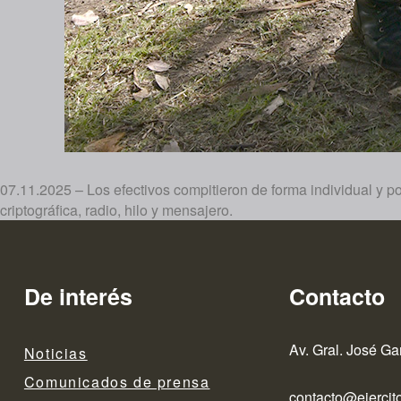
07.11.2025 – Los efectivos compitieron de forma individual y p
criptográfica, radio, hilo y mensajero.
De interés
Contacto
Av. Gral. José Ga
Noticias
Comunicados de prensa
contacto@ejercito