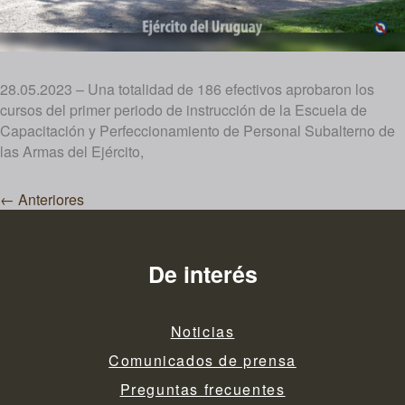
28.05.2023 – Una totalidad de 186 efectivos aprobaron los
cursos del primer periodo de instrucción de la Escuela de
Capacitación y Perfeccionamiento de Personal Subalterno de
las Armas del Ejército,
Navegación
←
Anteriores
de
entradas
De interés
Noticias
Comunicados de prensa
Preguntas frecuentes