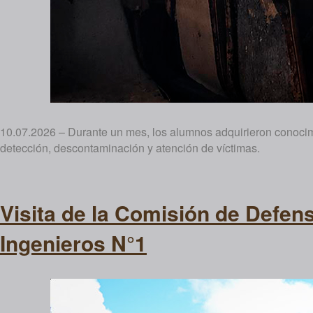
10.07.2026 – Durante un mes, los alumnos adquirieron conocimi
detección, descontaminación y atención de víctimas.
Visita de la Comisión de Defen
Ingenieros N°1