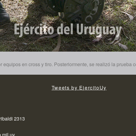
or equipos en cross y tiro. Posteriormente, se realizó la prueb
Tweets by EjercitoUy
ribaldi 2313
.mil.uy