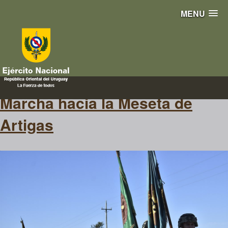
MENU
meseta
Marcha hacia la Meseta de
Artigas