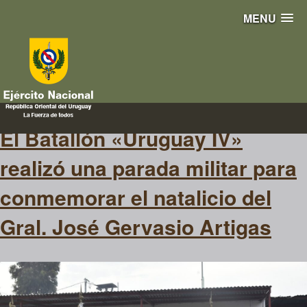
MENU
NataliciodeArtigas
El Batallón «Uruguay IV»
realizó una parada militar para
conmemorar el natalicio del
Gral. José Gervasio Artigas