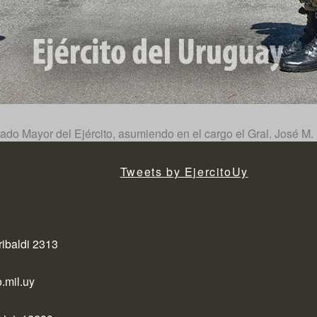
tado Mayor del Ejército, asumiendo en el cargo el Gral. José M.
Tweets by EjercitoUy
ribaldi 2313
.mil.uy