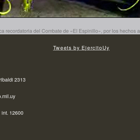
aca recordatoria del Combate de «El Espinillo», por los hechos a
Tweets by EjercitoUy
ribaldi 2313
.mil.uy
 int. 12600