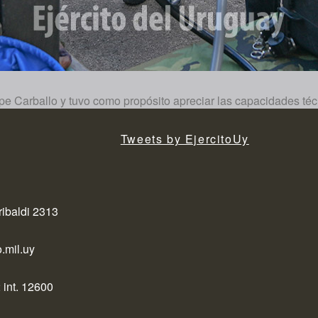
pe Carballo y tuvo como propósito apreciar las capacidades té
Tweets by EjercitoUy
ribaldi 2313
.mil.uy
 int. 12600