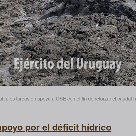
últiples tareas en apoyo a OSE con el fin de reforzar el caudal
apoyo por el déficit hídrico