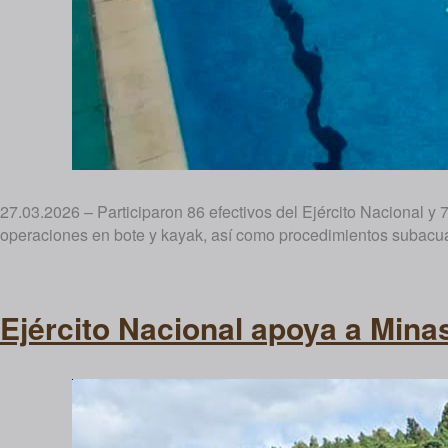
27.03.2026 – Participaron 86 efectivos del Ejército Nacional y
operaciones en bote y kayak, así como procedimientos subacuá
Ejército Nacional apoya a Mina