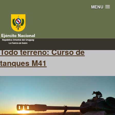
MENU
combate
Todo terreno: Curso de
tanques M41