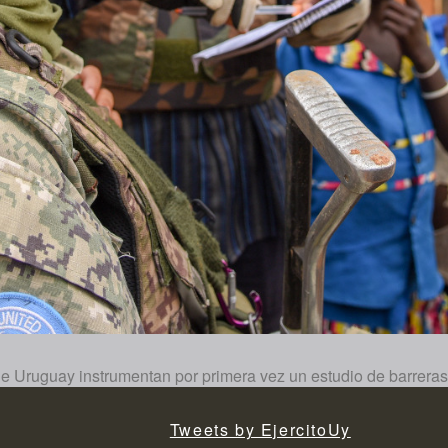
ie Uruguay instrumentan por primera vez un estudio de barreras
Tweets by EjercitoUy