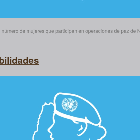
el número de mujeres que participan en operaciones de paz de 
bilidades