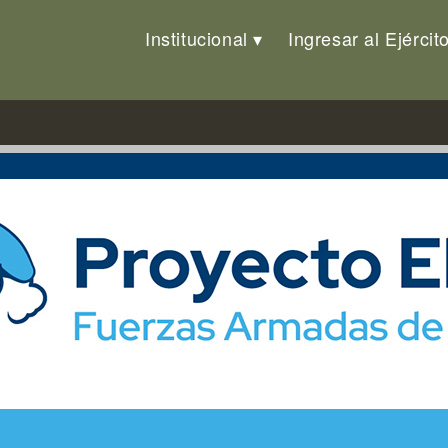
Institucional
Ingresar al Ejércit
ecto Elsie