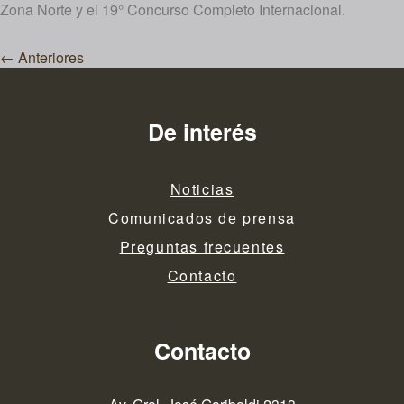
Zona Norte y el 19° Concurso Completo Internacional.
Navegación
←
Anteriores
de
entradas
De interés
Noticias
Comunicados de prensa
Preguntas frecuentes
Contacto
Contacto