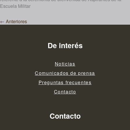
Escuela Militar
Navegación
←
Anteriores
de
entradas
De interés
Noticias
Comunicados de prensa
Preguntas frecuentes
Contacto
Contacto