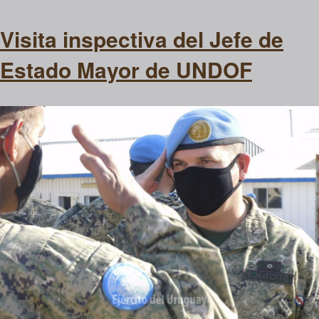
Estado
Mayor
Visita inspectiva del Jefe de
de
la
Estado Mayor de UNDOF
Misión
en
UNDOF