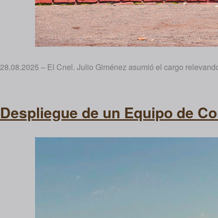
28.08.2025 – El Cnel. Julio Giménez asumió el cargo relevando 
Despliegue de un Equipo de C