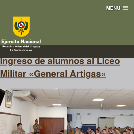
MENU
ingreso
Ingreso de alumnos al Liceo
Militar «General Artigas»