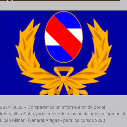
26.01.2022 – Compartimos un informe emitido por el
informativo Subrayado, referente a los postulantes a ingreso al
Liceo Militar «General Artigas» para los cursos 2023.