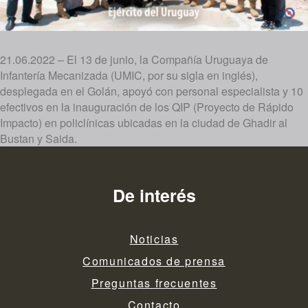
21.06.2022 – El 13 de junio, la Compañía Uruguaya de
Infantería Mecanizada (UMIC, por su sigla en inglés),
desplegada en el Golán, apoyó con personal especialista y 10
efectivos en la inauguración de los QIP (Proyecto de Rápido
Impacto) en policlínicas ubicadas en la ciudad de Ghadir al
Bustan y Saida.
De interés
Noticias
Comunicados de prensa
Preguntas frecuentes
Contacto