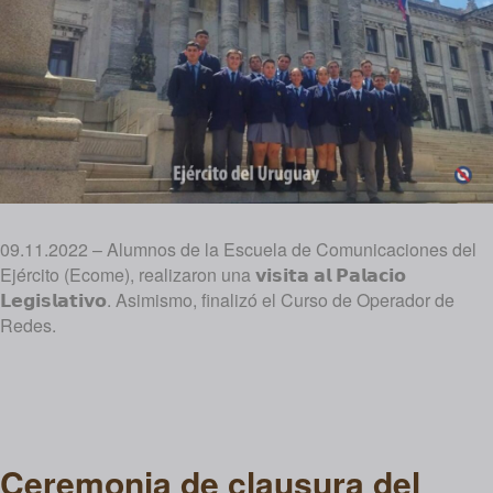
09.11.2022 – Alumnos de la Escuela de Comunicaciones del
Ejército (Ecome), realizaron una 𝘃𝗶𝘀𝗶𝘁𝗮 𝗮𝗹 𝗣𝗮𝗹𝗮𝗰𝗶𝗼
𝗟𝗲𝗴𝗶𝘀𝗹𝗮𝘁𝗶𝘃𝗼. Asimismo, finalizó el Curso de Operador de
Redes.
Ceremonia de clausura del