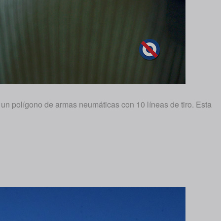
 un polígono de armas neumáticas con 10 líneas de tiro. Esta